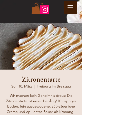
0
Zitronentarte
So., 10. März
  |  
Freiburg im Breisgau
Wir machen kein Geheimnis draus: Die
Zitronentarte ist unser Liebling! Knuspriger
Boden, fein ausgewogene, süß-säuerliche
Creme und opulentes Baiser als Krönung -